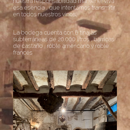
nuestra responsabilidad mantener viva
esa esencia , que intentamos transmitir
en todos nuestros vinos.
La bodega cuenta con 6 tinajas
subterráneas de 20.000 litros , barricas
de castaño , roble americano y roble
francés