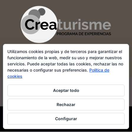
Utilizamos cookies propias y de terceros para garantizar el
funcionamiento de la web, medir su uso y mejorar nuestros
servicios. Puede aceptar todas las cookies, rechazar las no
necesarias o configurar sus preferencias.
Política de
cookies
POLÍTICA DE COOKIES
APARTADO LEGAL
Aceptar todo
MI CUENTA
POLÍTICA DE DEVOLUCIONES Y REEMBOLSOS
Rechazar
Configurar
lacasadelasvides.com 2026 ©