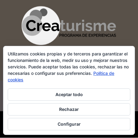
Utilizamos cookies propias y de terceros para garantizar el
funcionamiento de la web, medir su uso y mejorar nuestros
servicios. Puede aceptar todas las cookies, rechazar las no
necesarias o configurar sus preferencias.
Política de
cookies
POLÍTICA DE COOKIES
APARTADO LEGAL
Aceptar todo
MI CUENTA
POLÍTICA DE DEVOLUCIONES Y REEMBOLSOS
Rechazar
Configurar
lacasadelasvides.com 2026 ©