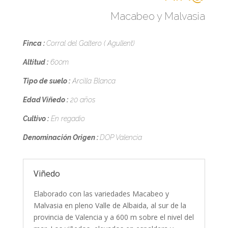
Macabeo y Malvasia
Finca
:
Corral del Galtero ( Agullent)
Altitud :
600m
Tipo de suelo :
Arcilla Blanca
Edad Viñedo :
20 años
Cultivo :
En regadio
Denominación Origen :
DOP Valencia
Viñedo
Elaborado con las variedades Macabeo y
Malvasia en pleno Valle de Albaida, al sur de la
provincia de Valencia y a 600 m sobre el nivel del