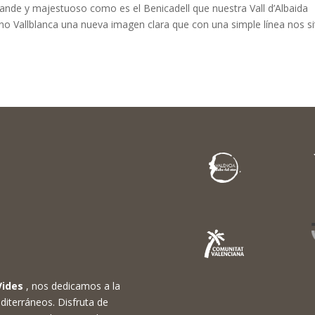
ande y majestuoso como es el Benicadell que nuestra Vall d’Albaida
no Vallblanca una nueva imagen clara que con una simple línea nos s
Vides
, nos dedicamos a la
diterráneos. Disfruta de