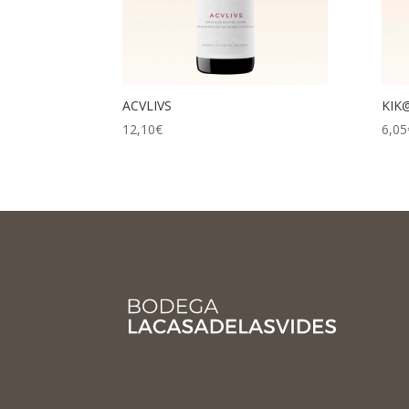
ACVLIVS
KIK
12,10
€
6,05